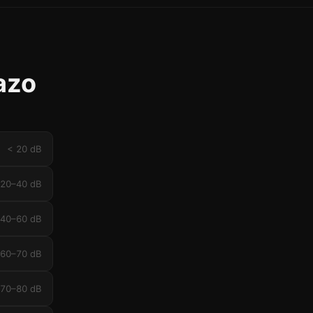
azo
< 20 dB
20–40 dB
40–60 dB
60–70 dB
70–80 dB