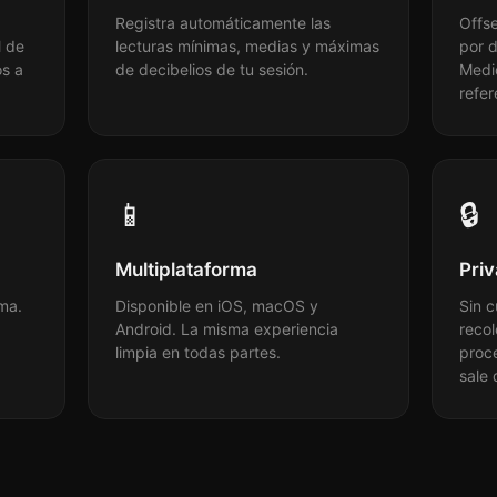
Registra automáticamente las
Offse
l de
lecturas mínimas, medias y máximas
por d
os a
de decibelios de tu sesión.
Medi
refer
📱
🔒
Multiplataforma
Pri
ema.
Disponible en iOS, macOS y
Sin c
Android. La misma experiencia
recol
limpia en todas partes.
proce
sale 