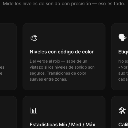
Mide los niveles de sonido con precisión — eso es todo.
🎨
🗣
Niveles con código de color
Etiq
Del verde al rojo — sabe de un
No s
les
vistazo si los niveles de sonido son
«Nor
te
seguros. Transiciones de color
audit
suaves entre zonas.
cada 
📊
🛠
Estadísticas Mín / Med / Máx
Cali