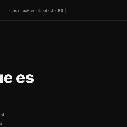
Funciones
Precio
Contacto
ES
e es
ra
s,