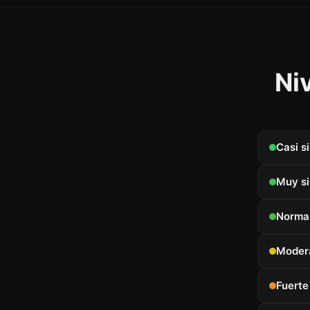
Ni
Casi s
Muy si
Norma
Moder
Fuerte